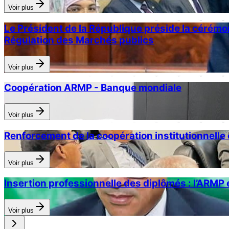
Voir plus
Le Président de la République préside la cérémo
Régulation des Marchés publics
Voir plus
Coopération ARMP - Banque mondiale
Voir plus
Renforcement de la coopération institutionnelle e
Voir plus
Insertion professionnelle des diplômés : l’ARMP 
Voir plus