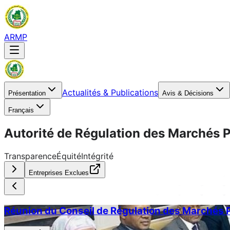
ARMP
Actualités & Publications
Présentation
Avis & Décisions
Français
Autorité de Régulation des Marchés P
Transparence
Équité
Intégrité
Entreprises Exclues
Réunion du Conseil de Régulation des Marchés P