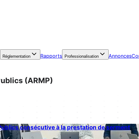
Rapports
Annonces
Co
Réglementation
Professionalisation
ublics
(
ARMP
)
ublics consécutive à la prestation de serment